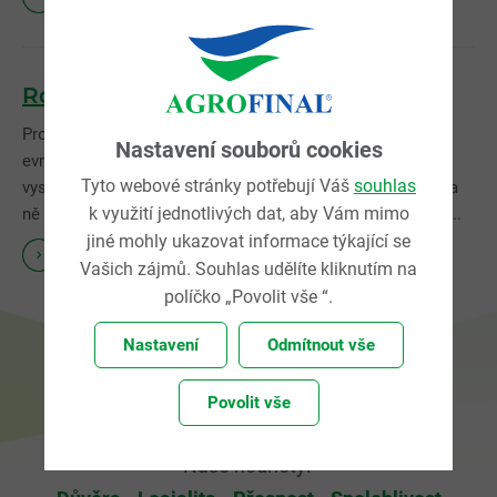
Roots power
Program „Roots Power“ vznikl jako odpověď na poptávku
Nastavení souborů cookies
evropských pěstitelů po hybridech kukuřice, které mají
Tyto webové stránky potřebují Váš
souhlas
vysokou toleranci ke stresovým podmínkám a nereagují na
k využití jednotlivých dat, aby Vám mimo
ně snížením výnosu. Hlavním znakem nově vyšlechtěných...
jiné mohly ukazovat informace týkající se
více
Vašich zájmů. Souhlas udělíte kliknutím na
políčko „Povolit vše “.
Nastavení
Odmítnout vše
Povolit vše
Naše hodnoty: