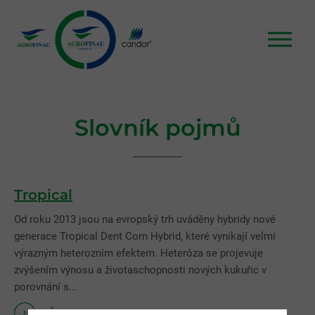
Slovník pojmů
Tropical
Od roku 2013 jsou na evropský trh uváděny hybridy nové
generace Tropical Dent Corn Hybrid, které vynikají velmi
výrazným heterozním efektem. Heteróza se projevuje
zvýšením výnosu a životaschopnosti nových kukuřic v
porovnání s...
více